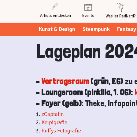
Weiter
zum
Artists entdecken
Events
Was ist RedNerd?
Inhalt
Kunst & Design
Steampunk
Fantasy
Lageplan 202
–
Vortragsraum
(grün, EG)
zu 
– Loungeroom (pinklila, 1. OG):
– Foyer (gelb):
Theke, Infopoin
1.
zCaptaiin
2.
Keipigrafie
3.
Ruffys Fotografie