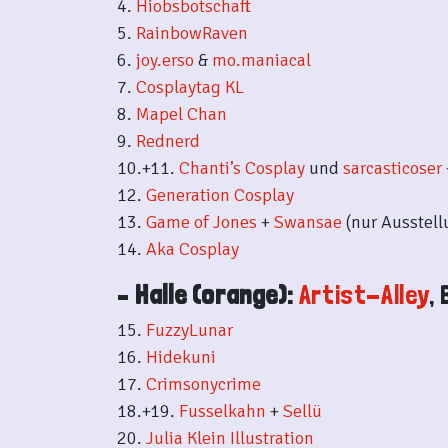
4.
Hiobsbotschaft
5.
RainbowRaven
6.
joy.erso
&
mo.maniacal
7.
Cosplaytag KL
8.
Mapel Chan
9.
Rednerd
10.+11.
Chanti’s Cosplay
und
sarcasticoser
12.
Generation Cosplay
13.
Game of Jones
+
Swansae
(nur Ausstell
14.
Aka Cosplay
–
Halle (orange):
Artist-Alley
,
15.
FuzzyLunar
16.
Hidekuni
17.
Crimsonycrime
18.+19.
Fusselkahn
+
Sellü
20.
Julia Klein Illustration