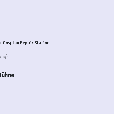
+
Cosplay Repair Station
ung)
 Bühne