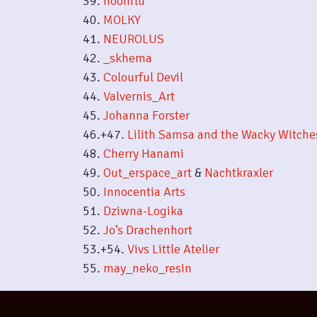
39.
noonflu
40.
MOLKY
41.
NEUROLUS
42.
_skhema
43.
Colourful Devil
44.
Valvernis_Art
45.
Johanna Forster
46.+47.
Lilith Samsa and the Wacky Witche
48.
Cherry Hanami
49.
Out_erspace_art
&
Nachtkraxler
50.
Innocentia Arts
51.
Dziwna-Logika
52.
Jo’s Drachenhort
53.+54.
Vivs Little Atelier
55.
may_neko_resin