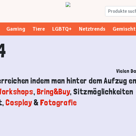
Gaming
Tiere
LGBTQ+
Netztrends
Gemischt
4
Vielen Da
erreichen indem man hinter dem Aufzug e
Workshops
,
Bring&Buy
, Sitzmöglichkeiten
t,
Cosplay
&
Fotografie