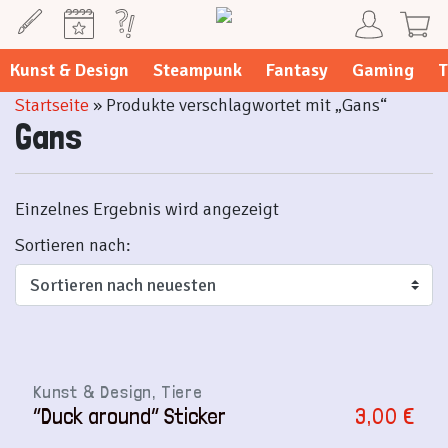
Weiter
zum
Inhalt
Kunst & Design
Steampunk
Fantasy
Gaming
T
Startseite
» Produkte verschlagwortet mit „Gans“
Gans
Einzelnes Ergebnis wird angezeigt
Sortieren nach:
Kunst & Design, Tiere
“Duck around” Sticker
3,00
€