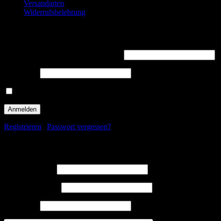
Versandarten
Widerrufsbelehrung
Willkommen zurück!
Benutzername oder E-Mail-Adresse
*
Passwort
*
Angemeldet bleiben
Registrieren
|
Passwort vergessen?
Registrieren
Benutzername
*
E-Mail-Adresse
*
Passwort
*