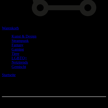
Warenkorb
Kunst & Design
Steampunk
Fantasy
Gaming
Tiere
LGBTQ+
Netztrends
Gemischt
Startseite
» Produkte verschlagwortet mit „Weihnachten“
Weihnachten
Showing all 3 results