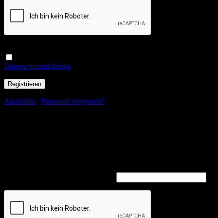
Ja, ich möchte ein Kundenkonto eröffnen und akzeptiere die
Datenschutzerklärung
.
*
Anmelden
|
Passwort vergessen?
Passwort zurücksetzen
Hast du dein Passwort vergessen? Bitte gib deinen Benutzernamen
oder E-Mail-Adresse ein. Du erhälst einen Link per E-Mail, womit
du dir ein neues Passwort erstellen kannst.
Benutzername oder E-Mail-Adresse