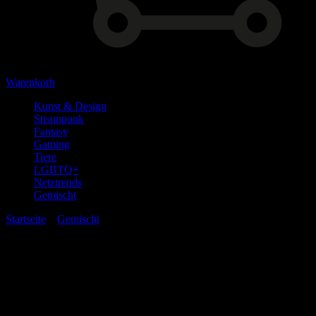
Warenkorb
Kunst & Design
Steampunk
Fantasy
Gaming
Tiere
LGBTQ+
Netztrends
Gemischt
Startseite
»
Gemischt
» Militärhemd Kurzarm
Militärhemd Kurzarm
20,00
€