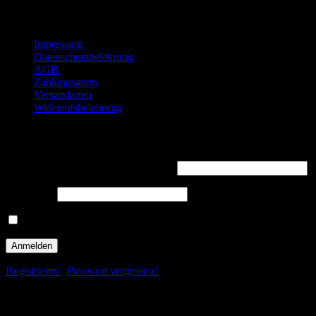
Rechtliches
Impressum
Datenschutzbelehrung
AGB
Zahlungsarten
Versandarten
Widerrufsbelehrung
Willkommen zurück!
Benutzername oder E-Mail-Adresse
*
Passwort
*
Angemeldet bleiben
Registrieren
|
Passwort vergessen?
Registrieren