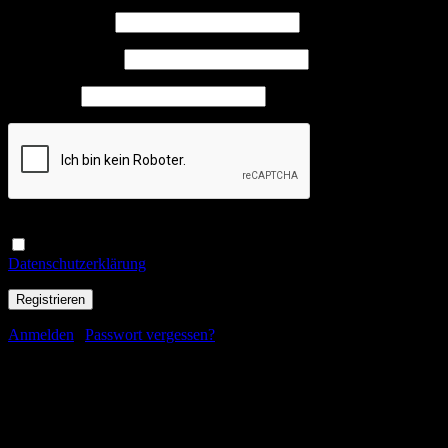
Benutzername
*
E-Mail-Adresse
*
Passwort
*
Ja, ich möchte ein Kundenkonto eröffnen und akzeptiere die
Datenschutzerklärung
.
*
Anmelden
|
Passwort vergessen?
Passwort zurücksetzen
Hast du dein Passwort vergessen? Bitte gib deinen Benutzernamen
oder E-Mail-Adresse ein. Du erhälst einen Link per E-Mail, womit