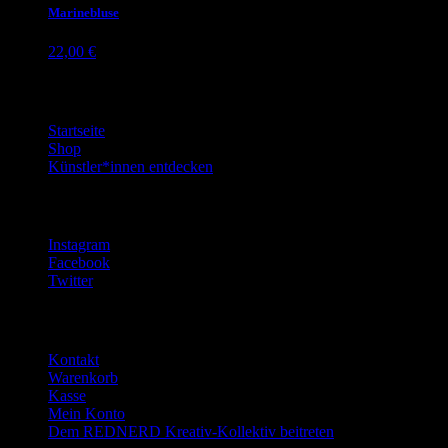
Marinebluse
22,00
€
Beliebte Seiten
Startseite
Shop
Künstler*innen entdecken
Social Media
Instagram
Facebook
Twitter
Kontakt & Hilfe
Kontakt
Warenkorb
Kasse
Mein Konto
Dem REDNERD Kreativ-Kollektiv beitreten