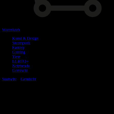
Warenkorb
Kunst & Design
Steampunk
Fantasy
Gaming
Tiere
LGBTQ+
Netztrends
Gemischt
Startseite
»
Gemischt
» Militärhemd/Jacke Frauen
Militärhemd/Jacke Frauen
22,00
€