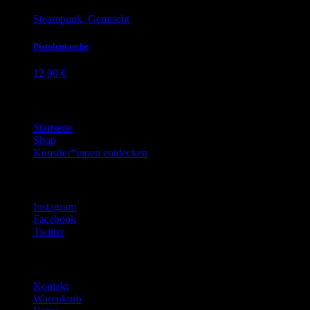
Steampunk, Gemischt
Pistolentasche
12,00
€
Beliebte Seiten
Startseite
Shop
Künstler*innen entdecken
Social Media
Instagram
Facebook
Twitter
Kontakt & Hilfe
Kontakt
Warenkorb