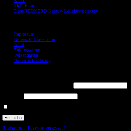
Kasse
Mein Konto
Dem REDNERD Kreativ-Kollektiv beitreten
Rechtliches
Impressum
Datenschutzbelehrung
AGB
Zahlungsarten
Versandarten
Widerrufsbelehrung
Willkommen zurück!
Benutzername oder E-Mail-Adresse
*
Passwort
*
Angemeldet bleiben
Registrieren
|
Passwort vergessen?