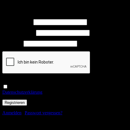
Registrieren
Benutzername
*
E-Mail-Adresse
*
Passwort
*
Ja, ich möchte ein Kundenkonto eröffnen und akzeptiere die
Datenschutzerklärung
.
*
Anmelden
|
Passwort vergessen?
Passwort zurücksetzen