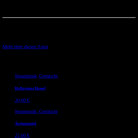
Über den Artist
Gemischt
Mehr über diesen Artist
Ähnliche Produkte
Steampunk, Gemischt
Hellgrünes Hemd
20,00
€
Steampunk, Gemischt
Ärztemantel
25,00
€